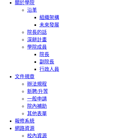
關於學院
沿革
組織架構
未來發展
院長的話
深耕計畫
學院成員
院長
副院長
行政人員
文件規章
辦法規程
新聘/升等
一般申請
院內補助
其他表單
報修系統
網路資源
校內資源