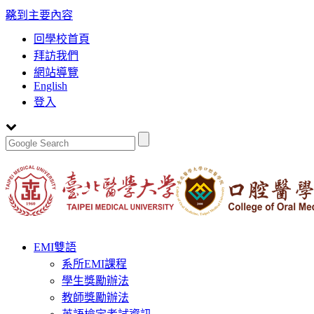
:::
跳到主要內容
回學校首頁
拜訪我們
網站導覽
English
登入
Toggle
EMI雙語
navigation
系所EMI課程
學生獎勵辦法
教師獎勵辦法