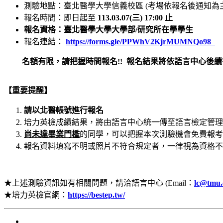
測驗地點：臺北醫學大學信義校區 (考場依報名後通知為主
報名時間：即日起至
113.03.07(三) 17:00 止
報名資格：臺北醫學大學大學部/研究所在學學生
報名連結：
https://forms.gle/PPWhV2KjrMUMNQo98
名額有限，請把握時間報名!! 報名結果將
依語言中心後續
【重要提醒】
請以北醫帳號進行報名
培力英檢成績結果，將由語言中心統一傳至語言檢定管理
尚未達畢業門檻
的同學，
可以把握本次測驗機會免費報考
報名資料填寫不明或照片不符合規定者，一律視為資格不
★上述測驗資訊如有相關問題，請洽語言中心 (Email：
lc@tmu.
★培力英檢官網：
https://bestep.tw/