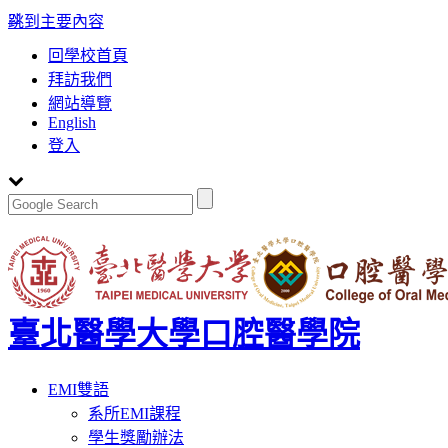
:::
跳到主要內容
回學校首頁
拜訪我們
網站導覽
English
登入
臺北醫學大學口腔醫學院
Toggle
EMI雙語
navigation
系所EMI課程
學生獎勵辦法