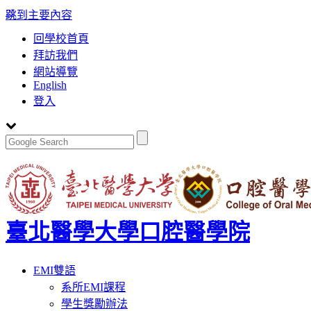
:::
跳到主要內容
回學校首頁
拜訪我們
網站導覽
English
登入
臺北醫學大學口腔醫學院
Toggle
EMI雙語
navigation
系所EMI課程
學生獎勵辦法