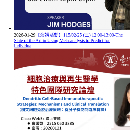
2026-01-29
【演講活動】115/02/25 (三) 12:00-13:00-The
State of the Art in Using Meta-analysis to Predict for
Individua