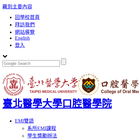
:::
跳到主要內容
回學校首頁
拜訪我們
網站導覽
English
登入
臺北醫學大學口腔醫學院
Toggle
EMI雙語
navigation
系所EMI課程
學生獎勵辦法