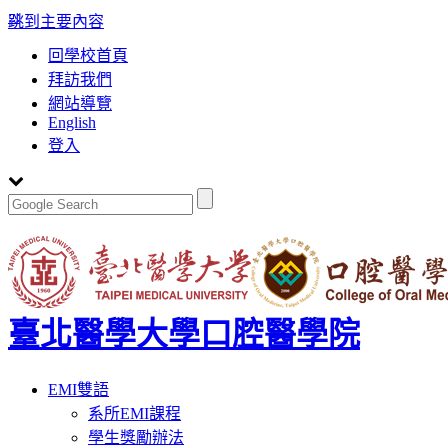
:::
跳到主要內容
回學校首頁
拜訪我們
網站導覽
English
登入
臺北醫學大學口腔醫學院
Toggle
EMI雙語
navigation
系所EMI課程
學生獎勵辦法