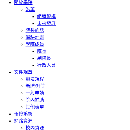
關於學院
沿革
組織架構
未來發展
院長的話
深耕計畫
學院成員
院長
副院長
行政人員
文件規章
辦法規程
新聘/升等
一般申請
院內補助
其他表單
報修系統
網路資源
校內資源