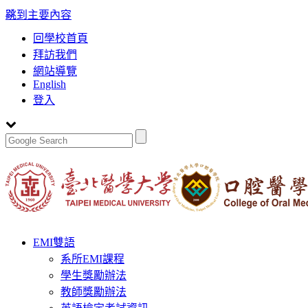
:::
跳到主要內容
回學校首頁
拜訪我們
網站導覽
English
登入
Toggle
EMI雙語
navigation
系所EMI課程
學生獎勵辦法
教師獎勵辦法