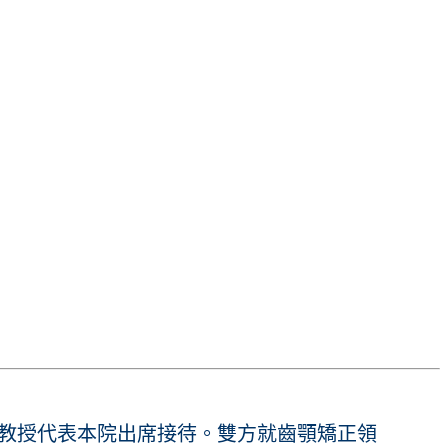
鄭信忠教授代表本院出席接待。雙方就齒顎矯正領