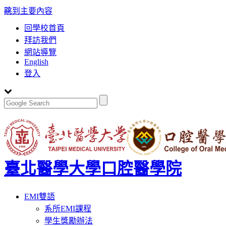
:::
跳到主要內容
回學校首頁
拜訪我們
網站導覽
English
登入
臺北醫學大學口腔醫學院
Toggle
EMI雙語
navigation
系所EMI課程
學生獎勵辦法