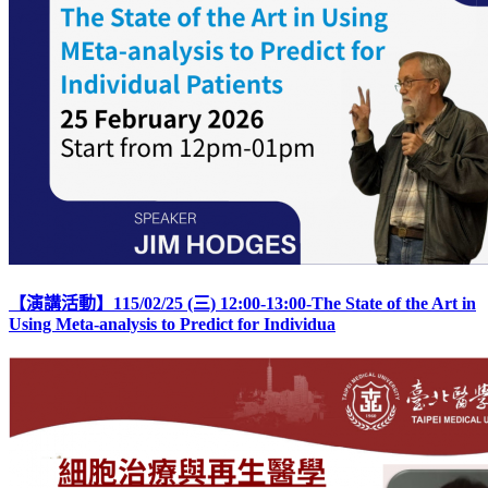
【演講活動】115/02/25 (三) 12:00-13:00-The State of the Art in
Using Meta-analysis to Predict for Individua