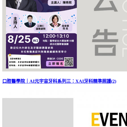
口腔醫學院｜AI元宇宙牙科系列三：XAI牙科精準照護(2)