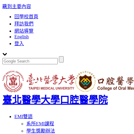
:::
跳到主要內容
回學校首頁
拜訪我們
網站導覽
English
登入
臺北醫學大學口腔醫學院
Toggle
EMI雙語
navigation
系所EMI課程
學生獎勵辦法