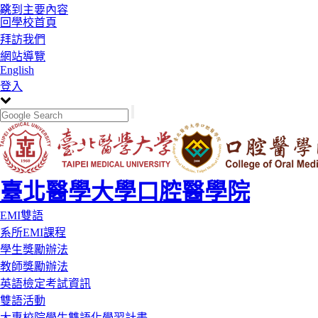
:::
跳到主要內容
回學校首頁
拜訪我們
網站導覽
English
登入
臺北醫學大學口腔醫學院
Toggle
EMI雙語
navigation
系所EMI課程
學生獎勵辦法
教師獎勵辦法
英語檢定考試資訊
雙語活動
大專校院學生雙語化學習計畫