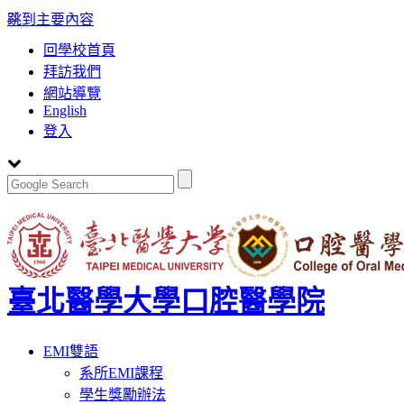
:::
跳到主要內容
回學校首頁
拜訪我們
網站導覽
English
登入
臺北醫學大學口腔醫學院
Toggle
EMI雙語
navigation
系所EMI課程
學生獎勵辦法