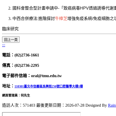
國科會整合型計畫申請中-「致癌病毒HPV透過誘導代
中西合併療法:進階探討
牛樟芝
增強免疫系統/免疫細胞之
臨床研究
:::
電話：(02)2736-1661
傳真：(02)2736-2295
電子郵件信箱：oral@tmu.edu.tw
地址：
110301臺北市信義區吳興街250號口腔醫學大樓1樓
網頁管理員：何先生
造訪人次：571403
最後更新日期：2026-07-28
Designed By
Rai