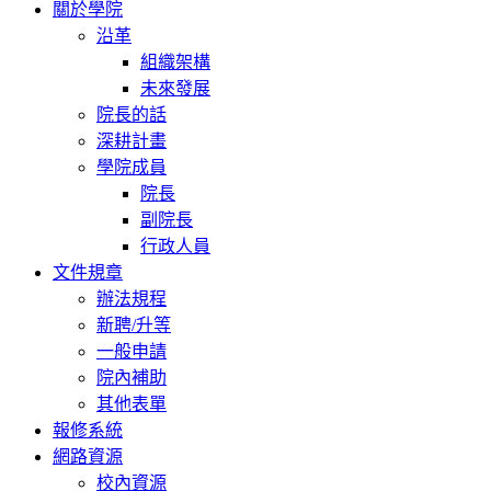
關於學院
沿革
組織架構
未來發展
院長的話
深耕計畫
學院成員
院長
副院長
行政人員
文件規章
辦法規程
新聘/升等
一般申請
院內補助
其他表單
報修系統
網路資源
校內資源