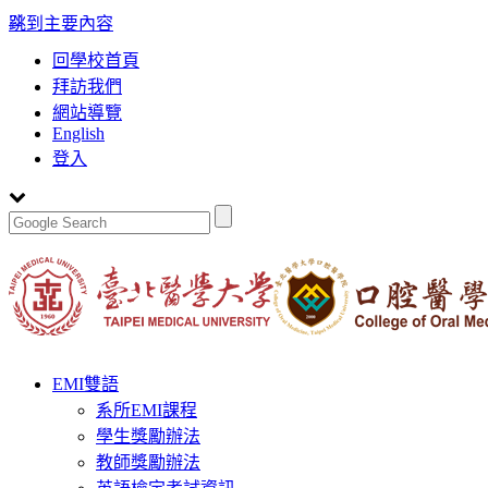
:::
跳到主要內容
回學校首頁
拜訪我們
網站導覽
English
登入
Toggle
EMI雙語
navigation
系所EMI課程
學生獎勵辦法
教師獎勵辦法