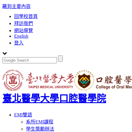
:::
跳到主要內容
回學校首頁
拜訪我們
網站導覽
English
登入
臺北醫學大學口腔醫學院
Toggle
EMI雙語
navigation
系所EMI課程
學生獎勵辦法