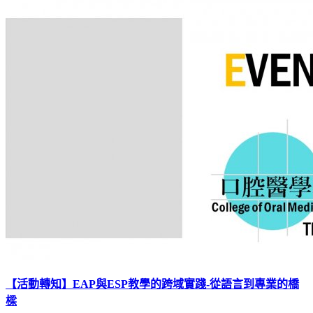
【活動轉知】EAP與ESP教學的跨域實踐-從語言到專業的橋
樑