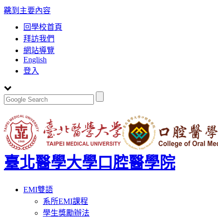
:::
跳到主要內容
回學校首頁
拜訪我們
網站導覽
English
登入
臺北醫學大學口腔醫學院
Toggle
EMI雙語
navigation
系所EMI課程
學生獎勵辦法