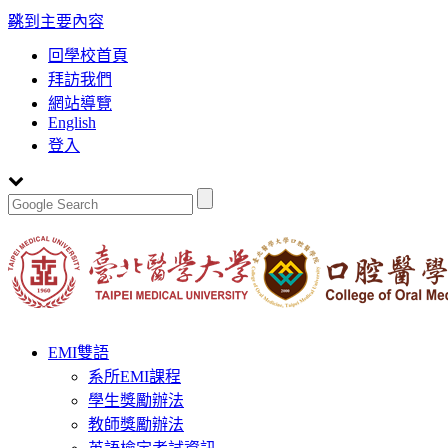
:::
跳到主要內容
回學校首頁
拜訪我們
網站導覽
English
登入
Toggle
EMI雙語
navigation
系所EMI課程
學生獎勵辦法
教師獎勵辦法