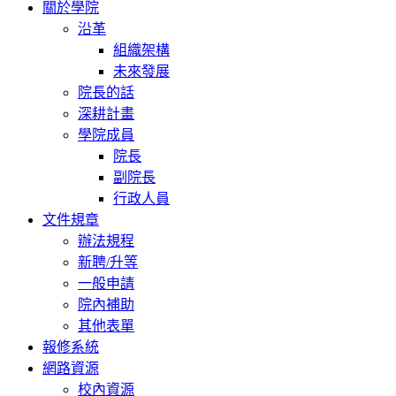
關於學院
沿革
組織架構
未來發展
院長的話
深耕計畫
學院成員
院長
副院長
行政人員
文件規章
辦法規程
新聘/升等
一般申請
院內補助
其他表單
報修系統
網路資源
校內資源