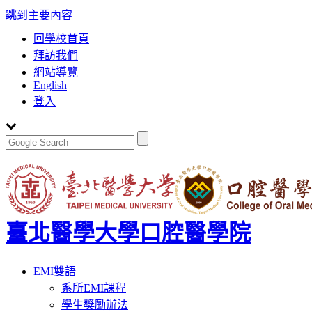
:::
跳到主要內容
回學校首頁
拜訪我們
網站導覽
English
登入
臺北醫學大學口腔醫學院
Toggle
EMI雙語
navigation
系所EMI課程
學生獎勵辦法