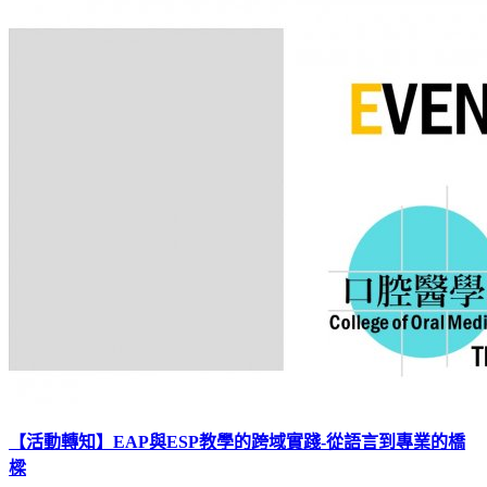
【活動轉知】EAP與ESP教學的跨域實踐-從語言到專業的橋
樑