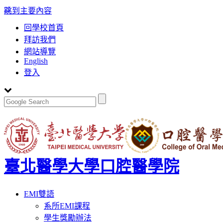
:::
跳到主要內容
回學校首頁
拜訪我們
網站導覽
English
登入
臺北醫學大學口腔醫學院
Toggle
EMI雙語
navigation
系所EMI課程
學生獎勵辦法