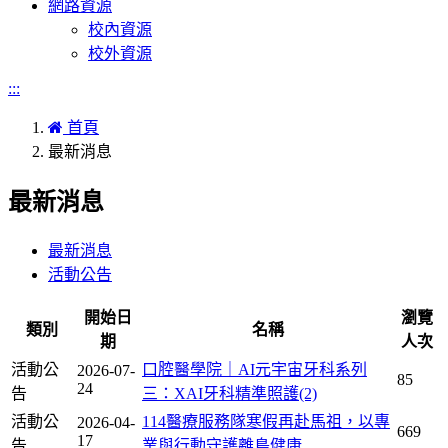
網路資源
校內資源
校外資源
:::
首頁
最新消息
最新消息
最新消息
活動公告
開始日
瀏覽
類別
名稱
期
人次
活動公
口腔醫學院｜AI元宇宙牙科系列
2026-07-
85
24
告
三：XAI牙科精準照護(2)
活動公
114醫療服務隊寒假再赴馬祖，以專
2026-04-
669
17
告
業與行動守護離島健康