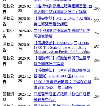
活動公
「維持代謝健康之肥胖相關基因: 台
2026-02-
290
25
告
灣人體生物資料庫之研究」講座
活動公
【頂尖對話】MIT x TMU：AI 賦能
2026-02-
238
22
告
質性研究新趨勢講座
活動公
二月份細胞治療與再生醫學特色團
2026-02-
267
20
告
隊研究論壇
【演講活動】115/02/25 (三) 12:00-
活動公
2026-01-
452
13:00-The State of the Art in Using
29
告
Meta-analysis to Predict for Individua
活動公
【活動轉知】細胞治療與再生醫學
2026-01-
399
05
告
特色團隊研究論壇
【活動轉知】【考科藍實證醫學研
活動公
習活動】2026/01/09 (五) 12:00-
2025-12-
352
29
告
13:00「真實世界數據：從健保資料
庫到TriNetX」線上課程
最新消
口腔醫學院正式啟用「數位口腔模
2025-12-
295
06
息
擬教育中心」