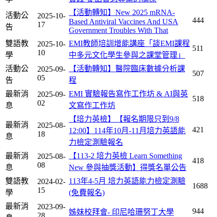
【活動轉知】New 2025 mRNA-
活動公
2025-10-
444
Based Antiviral Vaccines And USA
17
告
Government Troubles With That
雙語教
EMI教師培訓增能講座「談EMI課程
2025-10-
511
10
學
中多元文化學生參與之課堂管理」
活動公
【活動轉知】醫院臨床數據分析課
2025-09-
507
05
告
程
最新消
EMI 實驗報告寫作工作坊 & AI與英
2025-09-
518
02
息
文寫作工作坊
【培力英檢】【報名期限只到9/8
最新消
2025-08-
421
12:00】114年10月-11月培力英語能
18
息
力檢定測驗報名
最新消
【113-2 培力英檢 Learn Something
2025-08-
418
08
息
New 參與抽獎活動】得獎名單公告
雙語教
113年4-5月 培力英語能力檢定測驗
2024-02-
1688
15
學
(免費報名)
最新消
2023-09-
944
姊妹校拜會- 印尼哈珊努丁大學
28