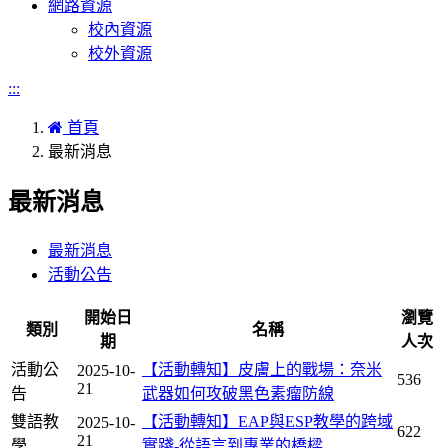
網路資源
校內資源
校外資源
:::
首頁
最新消息
最新消息
最新消息
活動公告
開始日
瀏覽
類別
名稱
期
人次
活動公
【活動轉知】皮膚上的戰場：奈米
2025-10-
536
21
告
武器如何攻破黑色素瘤防線
雙語教
【活動轉知】EAP與ESP教學的跨域
2025-10-
622
21
學
實踐-從語言到專業的橋樑