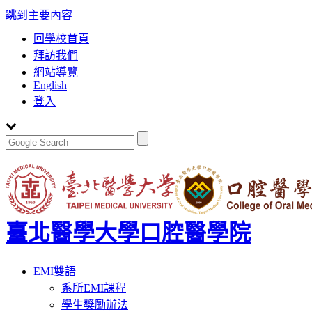
:::
跳到主要內容
回學校首頁
拜訪我們
網站導覽
English
登入
臺北醫學大學口腔醫學院
Toggle
EMI雙語
navigation
系所EMI課程
學生獎勵辦法